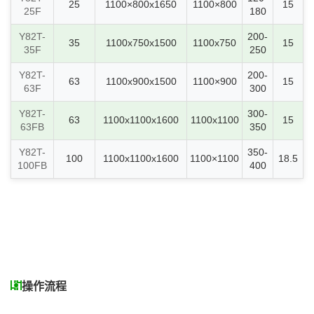
25
1100×800x1650
1100×800
15
25F
180
Y82T-
200-
35
1100x750x1500
1100x750
15
35F
250
Y82T-
200-
63
1100x900x1500
1100×900
15
63F
300
Y82T-
300-
63
1100x1100x1600
1100x1100
15
63FB
350
Y82T-
350-
100
1100x1100x1600
1100×1100
18.5
100FB
400
操作流程