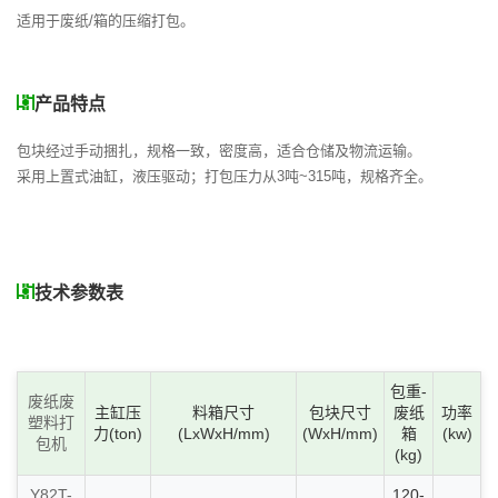
联系我们
适用于废纸/箱的压缩打包。
产品特点
包块经过手动捆扎，规格一致，密度高，适合仓储及物流运输。
采用上置式油缸，液压驱动；打包压力从3吨~315吨，规格齐全。
技术参数表
包重-
废纸废
主缸压
料箱尺寸
包块尺寸
废纸
功率
塑料打
力(ton)
(LxWxH/mm)
(WxH/mm)
箱
(kw)
包机
(kg)
Y82T-
120-