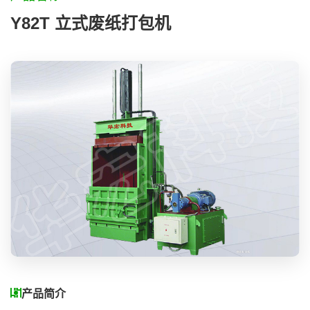
Y82T 立式废纸打包机
液压剪切
非金属固废处理
华宏环保单机系列
锂电池产线
可回收垃圾线
新闻中心
行业新闻
公司新闻
产品简介