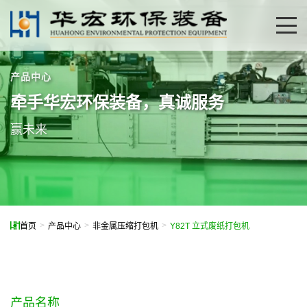
产品中心
关于我们
牵手华宏环保装备，真诚服务
公司简介
赢未来
企业文化
公司荣誉
>
>
>
首页
产品中心
非金属压缩打包机
Y82T 立式废纸打包机
产品中心
非金属压缩打包机
生活垃圾处理设备
产品名称