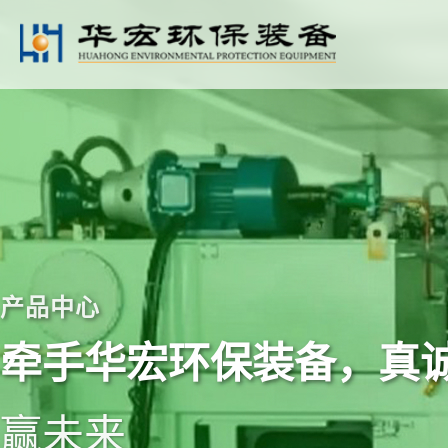
关于我们
产品中心
公司简介
非金属压缩打包机
企业文化
生活垃圾处理设备
公司荣誉
液压剪切
产品中心
非金属固废处理
牵手华宏环保装备，真
华宏环保单机系列
赢未来
锂电池产线