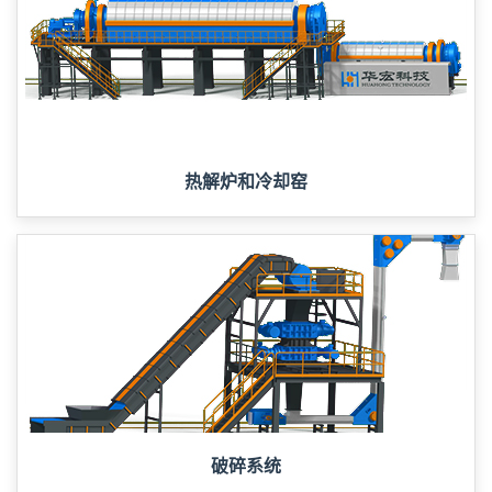
液压剪切
非金属固废处理
华宏环保单机系列
锂电池产线
热解炉和冷却窑
可回收垃圾线
新闻中心
行业新闻
公司新闻
破碎系统