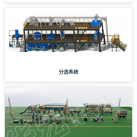
联系我们
分选系统