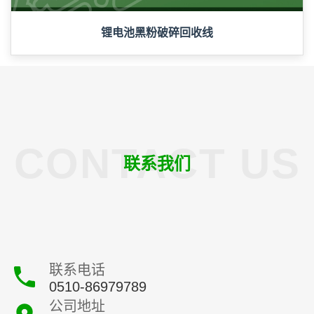
锂电池黑粉破碎回收线
CONTACT US
联系我们
联系电话
0510-86979789
公司地址